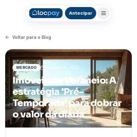
Antecipar
Voltar para o Blog
Novembro 2025
MERCADO
Imóveis de Veraneio: A
estratégia 'Pré-
Temporada' para dobrar
o valor da diária