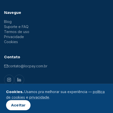
Navegue
Blog
Suporte e FAQ
Termos de uso
Privacidade
Cookies
Contato
contato@locpay.com.br
Cookies.
Usamos pra melhorar sua experiência —
política
de cookies
e
privacidade
.
© 2026 LocPay. Todos os direitos reservados.
Aceitar
LOCPAY LTDA. · CNPJ 55.961.612/0001-32