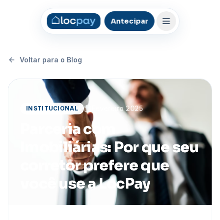
Antecipar
Voltar para o Blog
Fevereiro 2025
INSTITUCIONAL
Parceria com
Imobiliárias: Por que seu
corretor prefere que
você use a LocPay